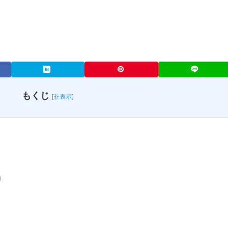
もくじ
[
非表示
]
」