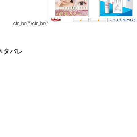
clr_br('
')clr_br('
ネタバレ