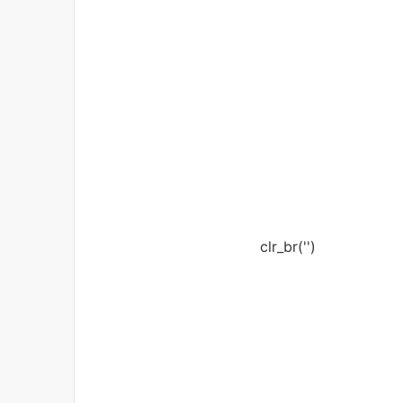
clr_br('
')