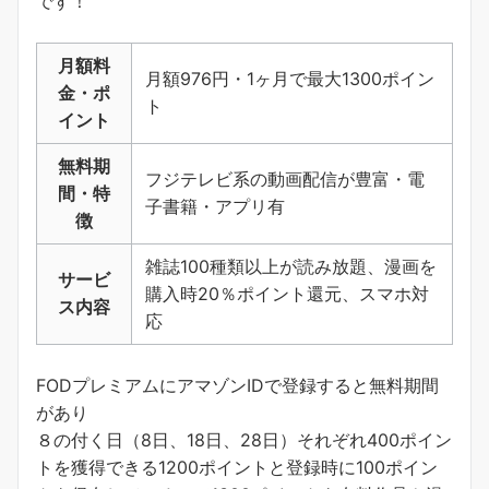
です！
月額料
月額976円・1ヶ月で最大1300ポイン
金・ポ
ト
イント
無料期
フジテレビ系の動画配信が豊富・電
間・特
子書籍・アプリ有
徴
雑誌100種類以上が読み放題、漫画を
サービ
購入時20％ポイント還元、スマホ対
ス内容
応
FODプレミアムにアマゾンIDで登録すると無料期間
があり
８の付く日（8日、18日、28日）それぞれ400ポイン
トを獲得できる1200ポイントと登録時に100ポイン