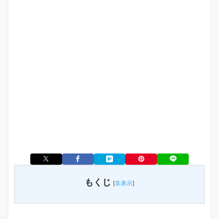
もくじ
[
非表示
]