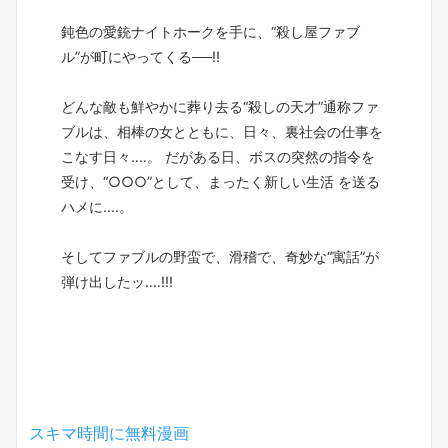
鈍色の愛銃ナイトホークを手に、“殺し屋ファブ
ル”が町にやってくる──!!
どんな敵も鮮やかに葬り去る“殺しの天才”通称ファ
ブルは、相棒の女とともに、日々、裏社会の仕事を
こなす日々‥‥。 だがある日、ボスの突然の指令を
受け、“○○○”として、まったく新しい生活 を送る
ハメに‥‥。
そしてファブルの野蛮で、滑稽で、奇妙な“寓話”が
弾け出したッ‥‥!!!
スキマ時間に無料漫画