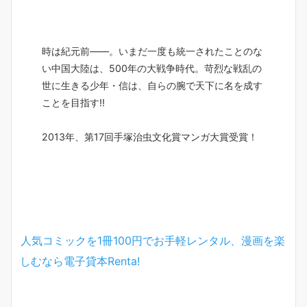
時は紀元前――。いまだ一度も統一されたことのな
い中国大陸は、500年の大戦争時代。苛烈な戦乱の
世に生きる少年・信は、自らの腕で天下に名を成す
ことを目指す!!
2013年、第17回手塚治虫文化賞マンガ大賞受賞！
人気コミックを1冊100円でお手軽レンタル、漫画を楽
しむなら電子貸本Renta!