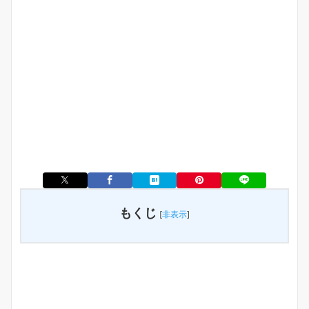
もくじ
[
非表示
]