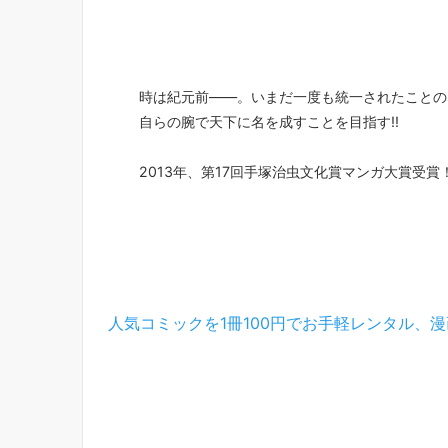
時は紀元前――。いまだ一度も統一されたことの
自らの腕で天下に名を成すことを目指す!!
2013年、第17回手塚治虫文化賞マンガ大賞受賞
人気コミックを1冊100円でお手軽レンタル、漫画