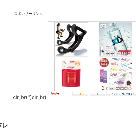
スポンサーリンク
clr_br('
')clr_br('
バレ