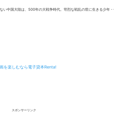
ない中国大陸は、500年の大戦争時代。苛烈な戦乱の世に生きる少年・
！
を楽しむなら電子貸本Renta!
スポンサーリンク