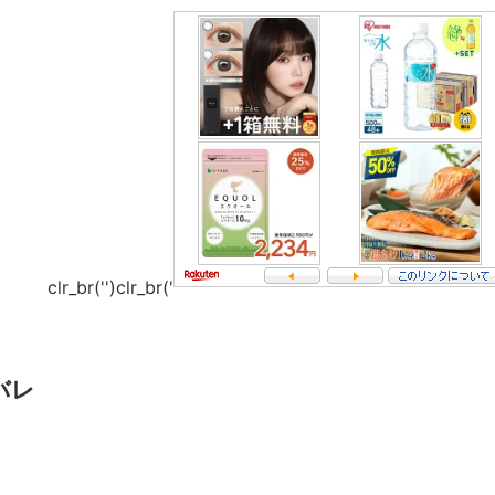
clr_br('
')clr_br('
バレ