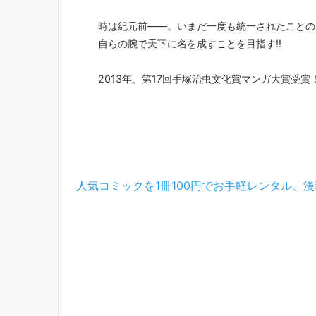
時は紀元前――。いまだ一度も統一されたことの
自らの腕で天下に名を成すことを目指す!!
2013年、第17回手塚治虫文化賞マンガ大賞受賞
人気コミックを1冊100円でお手軽レンタル、漫画