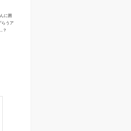
んに囲
ずらうア
…？