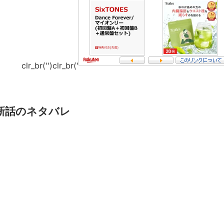
clr_br('
')clr_br('
新話のネタバレ