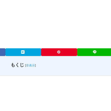
もくじ
[
非表示
]