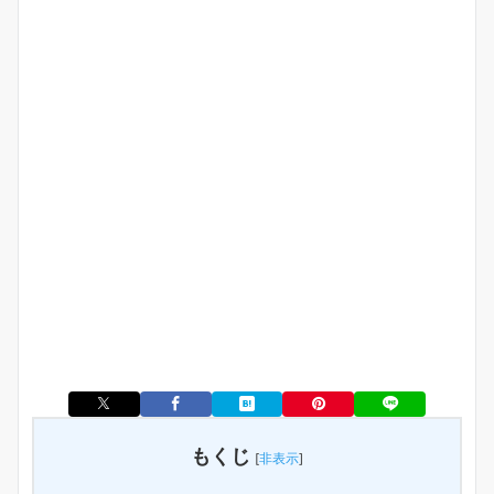
もくじ
[
非表示
]