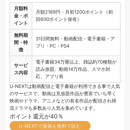
月額料
月額2189円・月初1200ポイント（初
金・ポ
回600ポイント保有）
イント
無料期
31日間無料・動画配信・電子書籍・ア
間・特
プリ・PC・PS4
徴
電子書籍34万冊以上、雑誌約70種類が
サービ
読み放題、動画14万作品、スマホ対
ス内容
応、アプリ有
U-NEXTは動画配信と電子書籍が利用できる事で人気
のサービスで、動画は見放題作品が豊富でいち早く
映画やドラマ、アニメなどの有名作品が配信され韓
流ドラマも多数あり人気を集めています。
ポイント還元が40％
U-NEXTで漫画を無料で読む