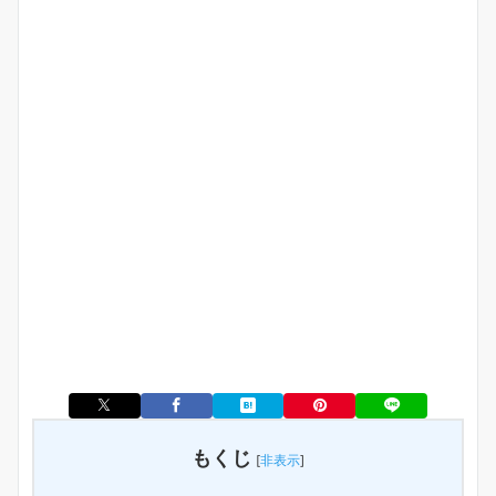
もくじ
[
非表示
]