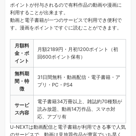
ポイントが付与されるので有料作品の動画や漫画に
利用することが出来ます。
動画と電子書籍が一つのサービスで利用でき便利で
す。
漫画をポイントですぐに読むことができます
。
月額料
月額2189円・月初1200ポイント（初
金・ポ
回600ポイント保有）
イント
無料期
31日間無料・動画配信・電子書籍・ア
間・特
プリ・PC・PS4
徴
電子書籍34万冊以上、雑誌約70種類が
サービ
読み放題、動画14万作品、スマホ対
ス内容
応、アプリ有
U-NEXTは動画配信と電子書籍が利用できる事で人気
のサービスで、動画は見放題作品が豊富でいち早く