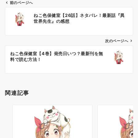
前のページへ
投
ねこ色保健室【26話】ネタバレ！最新話『異
稿
世界先生』の感想
ナ
ビ
ゲ
次のページへ
ー
ねこ色保健室【4巻】発売日いつ？最新刊を無
シ
料で読む方法！
ョ
ン
関連記事