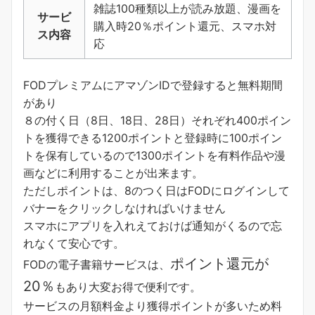
雑誌100種類以上が読み放題、漫画を
サービ
購入時20％ポイント還元、スマホ対
ス内容
応
FODプレミアムにアマゾンIDで登録すると無料期間
があり
８の付く日（8日、18日、28日）それぞれ400ポイン
トを獲得できる1200ポイントと登録時に100ポイン
トを保有しているので1300ポイントを有料作品や漫
画などに利用することが出来ます。
ただしポイントは、8のつく日はFODにログインして
バナーをクリックしなければいけません
スマホにアプリを入れえておけば通知がくるので忘
れなくて安心です。
ポイント還元が
FODの電子書籍サービスは、
20％
もあり大変お得で便利です。
サービスの月額料金より獲得ポイントが多い
ため料