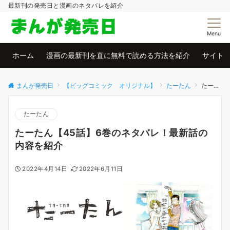
最新刊の発売日と漫画のネタバレを紹介
Menu
ホーム
漫画の最新刊を直に無料で読める方法を紹介
サイト
まんが発売日
【ビッグコミック オリジナル】
たーたん
たーたん【45話】6巻のネタバレ！最新話の内容を紹介
たーたん
たーたん【45話】6巻のネタバレ！最新話の
内容を紹介
2022年4月14日
2022年6月11日