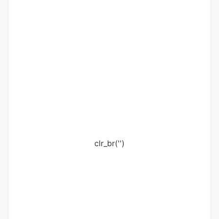
clr_br('
')