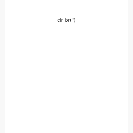
clr_br('
')