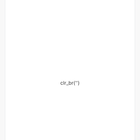
clr_br('
')