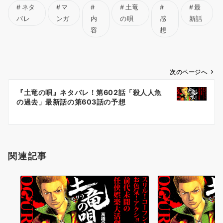
ネタ
マ
土竜
最
バレ
ンガ
内
の唄
感
新話
容
想
投
次のページへ
稿
『土竜の唄』ネタバレ！第602話「殺人人魚
ナ
の過去」最新話の第603話の予想
ビ
ゲ
ー
シ
関連記事
ョ
ン