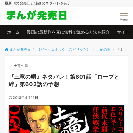
最新刊の発売日と漫画のネタバレを紹介
Menu
ホーム
漫画の最新刊を直に無料で読める方法を紹介
サイト
まんが発売日
【ビックコミック スピリッツ】
土竜の唄
『土竜の唄』ネタバレ！第601話「ロープと絆」第602話の予想
土竜の唄
『土竜の唄』ネタバレ！第601話「ロープと
絆」第602話の予想
2018年4月12日