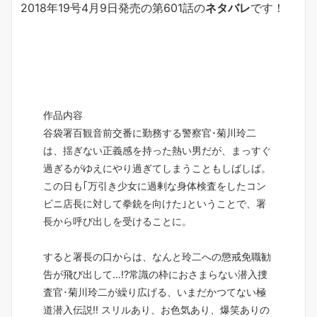
2018年19号4月9日発売の第601話の
ネタバレ
です！
作品内容
谷袋署百観音前交番に勤務する警察官･菊川玲二
は、揺ぎない正義感を持った熱い男だが、まっすぐ
過ぎるがゆえにやり過ぎてしまうこともしばしば。
この日も｢万引き少女に過剰な身体検査をしたコン
ビニ店長に対して拳銃を向けた｣ということで、署
長から呼び出しを受けることに。
すると署長の口からは、なんと玲二への懲戒免職勧
告が飛び出して…!?常識の枠におさまらない潜入捜
査官･菊川玲二が繰り広げる、いまだかつてない極
道潜入伝説!! スリルあり、お色気あり、爆笑ありの