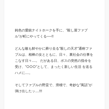
鈍色の愛銃ナイトホークを手に、“殺し屋ファブ
ル”が町にやってくる──!!
どんな敵も鮮やかに葬り去る“殺しの天才”通称ファ
ブルは、相棒の女とともに、日々、裏社会の仕事を
こなす日々‥‥。 だがある日、ボスの突然の指令を
受け、“○○○”として、まったく新しい生活 を送る
ハメに‥‥。
そしてファブルの野蛮で、滑稽で、奇妙な“寓話”が
弾け出したッ‥‥!!!