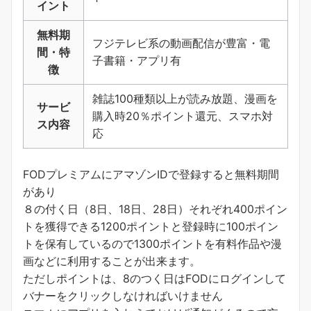
イント
無料期
フジテレビ系の動画配信が豊富・電
間・特
子書籍・アプリ有
徴
雑誌100種類以上が読み放題、漫画を
サービ
購入時20％ポイント還元、スマホ対
ス内容
応
FODプレミアムにアマゾンIDで登録すると無料期間
があり
８の付く日（8日、18日、28日）それぞれ400ポイン
トを獲得できる1200ポイントと登録時に100ポイン
トを保有しているので1300ポイントを有料作品や漫
画などに利用することが出来ます。
ただしポイントは、8のつく日はFODにログインして
バナーをクリックしなければいけません