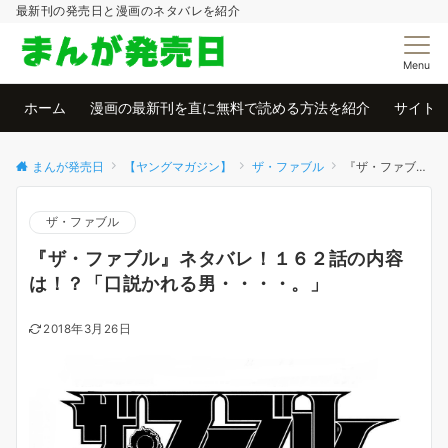
最新刊の発売日と漫画のネタバレを紹介
Menu
ホーム
漫画の最新刊を直に無料で読める方法を紹介
サイト
まんが発売日
【ヤングマガジン】
ザ・ファブル
『ザ・ファブル』ネタバレ！１６２話の内容は！？「口説かれる男・・・・。」
ザ・ファブル
『ザ・ファブル』ネタバレ！１６２話の内容
は！？「口説かれる男・・・・。」
2018年3月26日