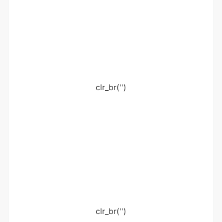
clr_br('
')
clr_br('
')