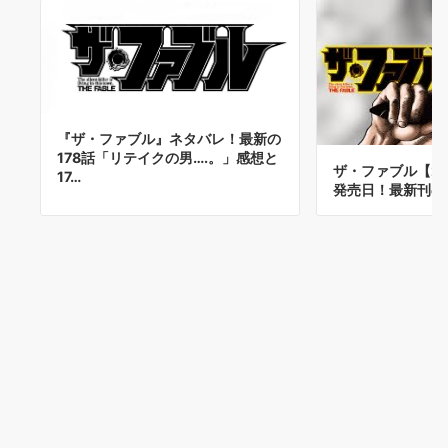
『ザ・ファブル』ネタバレ！最新の
178話「リテイクの男….。」感想と
ザ・ファブル【2
17…
発売日！最新刊の