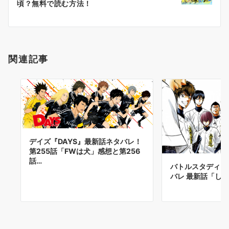
頃？無料で読む方法！
ョ
ン
関連記事
デイズ『DAYS』最新話ネタバレ！
第255話「FWは犬」感想と第256
話…
バトルスタディー
バレ 最新話「し