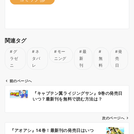
関連タグ
グ
ネ
モー
最
発
ラゼ
タバ
ニング
新
無
売
ニ
レ
刊
料
日
前のページへ
投
『キャプテン翼ライジングサン』9巻の発売日
稿
いつ？最新刊を無料で読む方法は？
ナ
ビ
ゲ
次のページへ
ー
『アオアシ』14巻！最新刊の発売日はいつ
シ