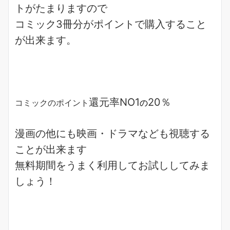
ト
がたまりますので
コミック3冊分がポイント
で購入すること
が出来ます。
還元率NO1
20％
コミックのポイント
の
漫画
の他にも
映画
・
ドラマ
なども視聴する
ことが出来ます
無料期間をうまく利用してお試ししてみま
しょう！