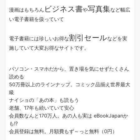
ビジネス書
写真集
漫画はもちろん
や
など幅広
い電子書籍を扱っていて
割引セール
電子書籍には珍しいお得な
などを実
施していて大変お得なサイトです。
パソコン・スマホだから、置き場を気にせずたくさん
読める
50万冊以上のラインナップ。コミック品揃え世界最大
級
ナイショの「あの本」も読もう
老舗、17年も続いていて安心
会員数なんと170万人。あの人も実は eBookJapanか
も!?
会員登録は無料。月額費もず～っと無料（0円）