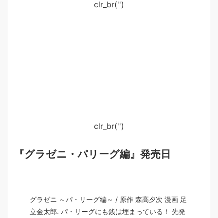
clr_br('
')
clr_br('
')
『グラゼニ・パリーグ編』発売日
グラゼニ ～パ・リーグ編～ / 原作 森高夕次 漫画 足
立金太郎. パ・リーグにも銭は埋まっている！ 先発