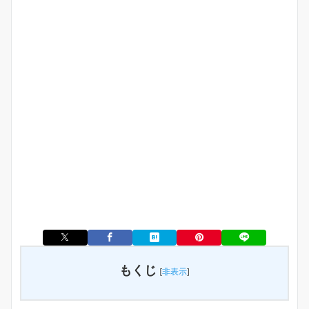
もくじ
[
非表示
]