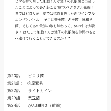
ヒマを持て余した細胞くんが迷子の乳酸菌と出会っ
たことによって巻き起こる“腸”スペクタクル巨編！
胃ではピロリ菌、腸では抗原変異した新型インフル
エンザとバトル！ そこに善玉菌、悪玉菌、日和見
菌、そしてあの最強の敵も加わって、体の中は大騒
ぎ！ はたして細胞くんは迷子の乳酸菌を仲間のもと
へ連れて行くことができるのか！？
第20話： ピロリ菌
第21話： 抗原変異
第22話： サイトカイン
第23話： 悪玉菌
第24話： がん細胞２（前編）